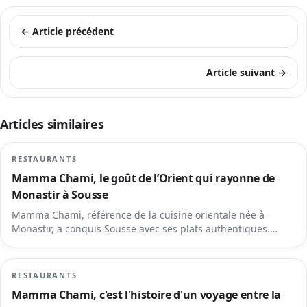
← Article précédent
Article suivant →
Articles similaires
RESTAURANTS
Mamma Chami, le goût de l’Orient qui rayonne de
Monastir à Sousse
Mamma Chami, référence de la cuisine orientale née à
Monastir, a conquis Sousse avec ses plats authentiques.
Grâce à son partenariat exclusif avec Thunder Express, il est
devenu le restaurant le plus commandé sur la plateforme,
alliant tradition culinaire et livraison moderne.
RESTAURANTS
Mamma Chami, c'est l'histoire d'un voyage entre la