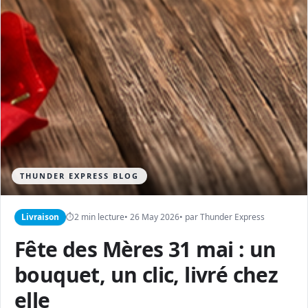
THUNDER EXPRESS BLOG
Livraison
⏱
2 min lecture
• 26 May 2026
• par Thunder Express
Fête des Mères 31 mai : un
bouquet, un clic, livré chez
elle