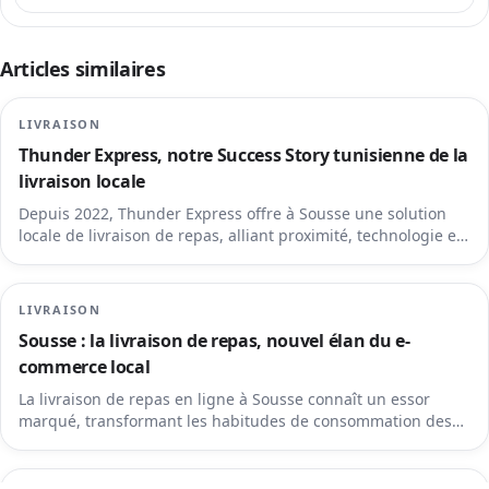
Articles similaires
LIVRAISON
Thunder Express, notre Success Story tunisienne de la
livraison locale
Depuis 2022, Thunder Express offre à Sousse une solution
locale de livraison de repas, alliant proximité, technologie et
fiabilité. Avec plus de 13 000 utilisateurs et des partenaires
clés, la plateforme s’est imposée comme un acteur majeur de
la livraison urbaine en Tunisie.
LIVRAISON
Sousse : la livraison de repas, nouvel élan du e-
commerce local
La livraison de repas en ligne à Sousse connaît un essor
marqué, transformant les habitudes de consommation des
habitants.