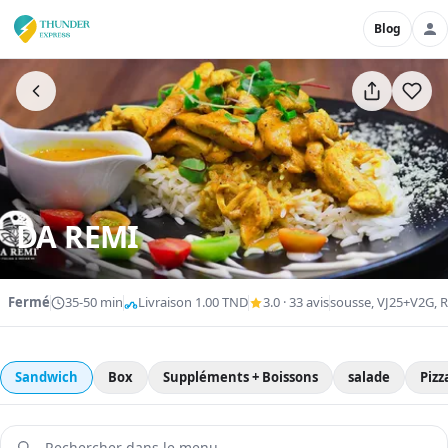
Blog
DA REMI
Fermé
35-50 min
Livraison 1.00 TND
3.0 · 33 avis
sousse, VJ25+V2G, R
Sandwich
Box
Suppléments + Boissons
salade
Pizz