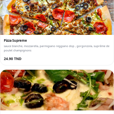
Pizza Supreme
sauce blanche, mozzarella, parmigiano reggiano dop , gorgonzola, supréme de
poulet champignons
24.90 TND