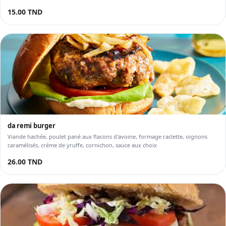
15.00 TND
da remi burger
Viande hachée, poulet pané aux flacons d'avoine, formage raclette, oignons
caramélisés, créme de yruffe, cornichon, sauce aux choix
26.00 TND