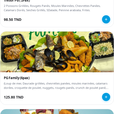
Trésor PG ( 2Pax)
2 Poissons Grillées, Rougets Panés, Moules Marinées, Chevrettes Panées,
Calamars Dorés, Seiches Grillés, SDalade, Pennne arabiata, Frites.
98.50 TND
PG Family (6pax)
(Loup de mer, Daurade grillées, chevrettes panées, moules marinées, calamars
dorées, croquette de poulet, nuggets, rougets panés, crunch de poulet pané,
fingers, boulette de fromage, oeufs, assortiment de sauces, salade, frites, pâte
Arabiata, pâte al pesto y compris 5 dt frais d'emballage
125.80 TND