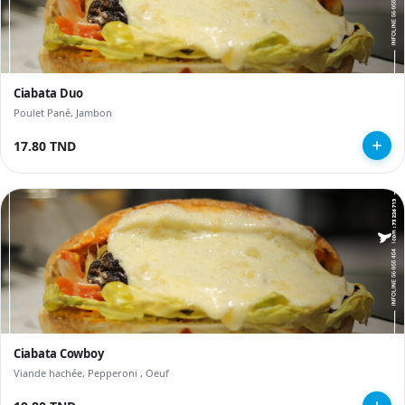
Ciabata Duo
Poulet Pané, Jambon
17.80 TND
Ciabata Cowboy
Viande hachée, Pepperoni , Oeuf