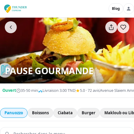
Blog
PAUSE GOURMANDE
Ouvert
35-50 min
Livraison 3.00 TND
5.0 · 72 avis
Avenue Slaiem Amm
Panuozzo
Boissons
Ciabata
Burger
Makloub ou Lib