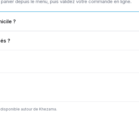
u panier depuis le menu, puis validez votre commande en ligne.
icile ?
ués ?
 disponible autour de Khezama.