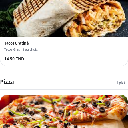
Tacos Gratiné
Tacos Gratiné au choix
14.50 TND
Pizza
1 plat