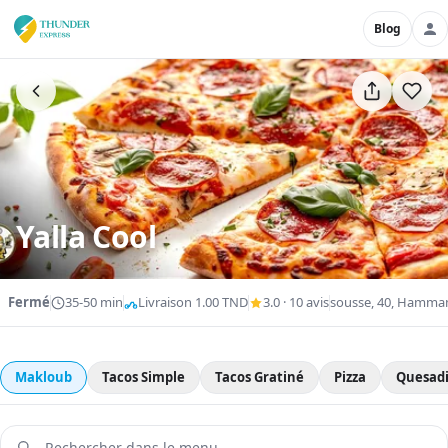
Blog
Yalla Cool
Fermé
35-50 min
Livraison 1.00 TND
3.0 · 10 avis
sousse, 40, Hammam 
Makloub
Tacos Simple
Tacos Gratiné
Pizza
Quesadi