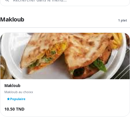
Makloub
1 plat
Makloub
Makloub au choixx
Populaire
10.50 TND