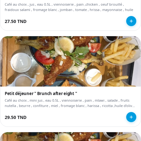
Café au choix , jus , eau 0.5L , viennoiserie , pain ,chicken , oeuf brouillé ,
fraidoux salami , fromage blanc , jomban , tomate , hrissa , mayonnaise , huile
27.50 TND
Petit déjeuner " Brunch after eight "
Café au choix , mini jus , eau 0.5L , viennoiserie , pain , mlawi , salade , fruits
nutella , beurre , confiture , miel , fromage blanc , harissa , ricotta ,huile d'olive ,
charcuterie , omelette , nuggets , tajine , riz , œuf ( embalage 1dt )
29.50 TND