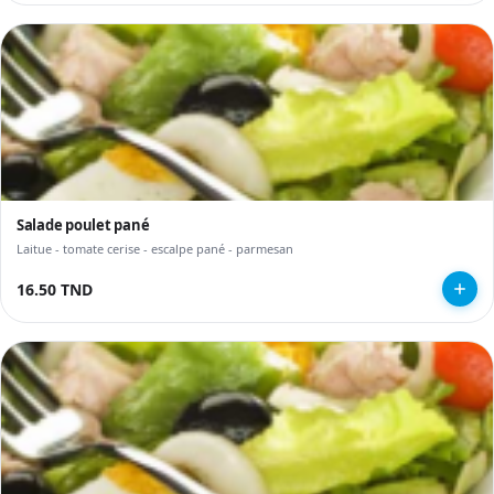
Salade poulet pané
Laitue - tomate cerise - escalpe pané - parmesan
16.50 TND