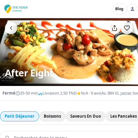
Blog
After Eight
Fermé
35-50 min
Livraison 2.50 TND
N/A · 9 avis
Av. IBN EL Jazzar, So
Petit Déjeuner
Boissons
Saveurs En Duo
Les Pancakes