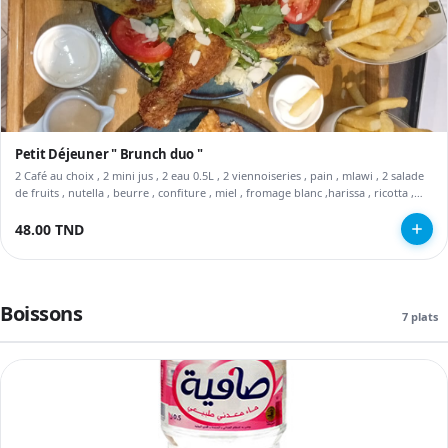
Petit Déjeuner " Brunch duo "
2 Café au choix , 2 mini jus , 2 eau 0.5L , 2 viennoiseries , pain , mlawi , 2 salade
de fruits , nutella , beurre , confiture , miel , fromage blanc ,harissa , ricotta ,
huile d'olive , crêpe sucre , charcuterie , omelette ,nuggets , tajine
48.00 TND
Boissons
7 plats